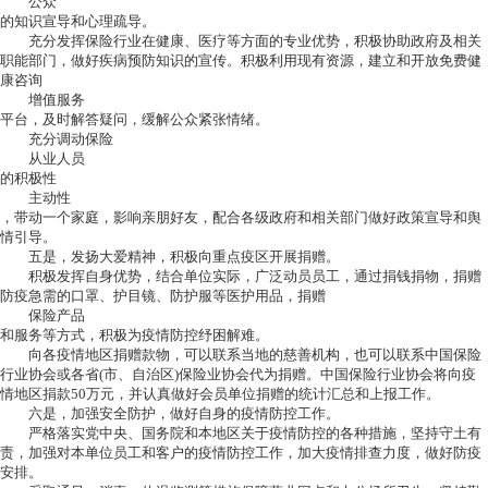
公众
的知识宣导和心理疏导。
充分发挥保险行业在健康、医疗等方面的专业优势，积极协助政府及相关
职能部门，做好疾病预防知识的宣传。积极利用现有资源，建立和开放免费健
康咨询
增值服务
平台，及时解答疑问，缓解公众紧张情绪。
充分调动保险
从业人员
的积极性
主动性
，带动一个家庭，影响亲朋好友，配合各级政府和相关部门做好政策宣导和舆
情引导。
五是，发扬大爱精神，积极向重点疫区开展捐赠。
积极发挥自身优势，结合单位实际，广泛动员员工，通过捐钱捐物，捐赠
防疫急需的口罩、护目镜、防护服等医护用品，捐赠
保险产品
和服务等方式，积极为疫情防控纾困解难。
向各疫情地区捐赠款物，可以联系当地的慈善机构，也可以联系中国保险
行业协会或各省(市、自治区)保险业协会代为捐赠。中国保险行业协会将向疫
情地区捐款50万元，并认真做好会员单位捐赠的统计汇总和上报工作。
六是，加强安全防护，做好自身的疫情防控工作。
严格落实党中央、国务院和本地区关于疫情防控的各种措施，坚持守土有
责，加强对本单位员工和客户的疫情防控工作，加大疫情排查力度，做好防疫
安排。