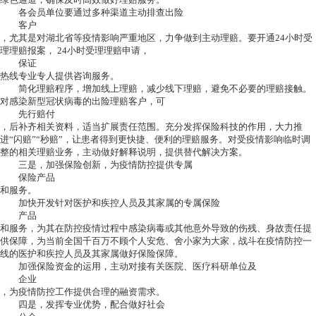
各会员单位要通过多种渠道主动排查出险
客户
，尤其是对湖北省等疫情影响严重地区，力争做到主动理赔。要开通24小时受
理理赔报案， 24小时受理理赔申请，
保证
热线专业专人提供咨询服务。
简化理赔程序，增加线上理赔，减少线下理赔，避免不必要的理赔接触。
对感染新型冠状病毒的出险理赔客户，可
先行赔付
，后补齐相关资料，适当扩展责任范围。充分发挥保险科技的作用，大力推
进“闪赔”“秒赔”，让患者得到更快捷、便利的理赔服务。对受疫情影响临时调
整的相关理赔业务，主动做好解释说明，提供替代解决方案。
三是，加强保险创新，为疫情防控提供专属
保险产品
和服务。
加快开发针对医护和疾控人员及其家属的专属保险
产品
和服务，为其在防控疫情过程中感染病毒或其他意外导致的伤残、身故责任提
供保障，为当前全国千百万不顾个人安危、舍小家为大家，战斗在疫情防控一
线的医护和疾控人员及其家属做好保险保障。
加强保险资金的运用，主动对接有关医院、医疗科研单位及
企业
，为疫情防控工作提供合理的融资需求。
四是，发挥专业优势，配合做好社会