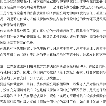
们也必须清醒地看到，目前在保险业推行仲裁制度的工作中存在的主要问
的保险合同中没有约定仲裁条款；二是仲裁专家办案的优势还没有得到充
三是个别保险案件的办案质量影响了保险公司对仲裁制度的信任，甚至出
况；四是通过仲裁方式解决保险纠纷的占整个保险纠纷的比例还不是很高
创新保险仲裁思路
作为当今世界处理民（商）事纠纷的一种通行制度，因具有公正快捷、一
愈受到社会各界的普遍重视。国外许多仲裁机构诸如斯德哥尔摩商会仲裁
国际上享有很高的信誉。
仲裁机构不代表国家，不代表政府，只忠实于事实，忠实于法律，忠实于
而常常成为民（商）事纠纷当事人化解矛盾的首选手段。经济发达国家中
道，世界发达国家利用仲裁方式解决的纠纷占保险纠纷
70%。保险合同
有独特的优势。因此，我们要严格按照《若干意见》要求，结合保险实际
真谋划，周密安排，分工负责，加快推进。
要提高仲裁意识。目前，从各保险公司的领导到一线业务人员对推行用仲
，没有充分理解仲裁方式也是解决保险合同纠纷的重要手段，是完善保险
从领导和从业人员在思想认识上、观念上实现对应用仲裁方式解决保险合
视和抓好应用仲裁方式解决保险合同纠纷的基础工作，如在展业签单上要