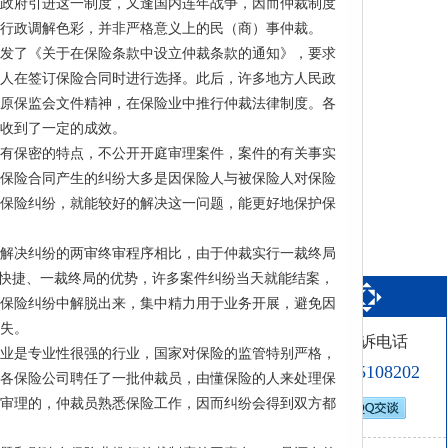
民政府引进这一制度，又逢国内连年战争，因而仲裁制度
行政调解色彩，并非严格意义上的民（商）事仲裁。
年下发了《关于在保险条款中设立仲裁条款的通知》，要求
人在签订保险合同时进行选择。此后，许多地方人民政
原保监会文件精神，在保险业中推行仲裁法律制度。各
收到了一定的成效。
有保密的特点，不公开开庭审理案件，案件的有关事实
保险合同产生的纠纷大多是因保险人与被保险人对保险
保险纠纷，就能较好的解决这一问题，能更好地保护保
解决纠纷的两审终审程序相比，由于仲裁实行一裁终局
便快捷、一裁终局的优势，许多案件纠纷当天就能结案，
保险纠纷中解脱出来，集中精力用于业务开展，避免因
失。
投诉电话
业是专业性很强的行业，国家对保险的监管特别严格，
0831-5108202
各保险公司聘任了一批仲裁员，由懂保险的人来处理保
审理的，仲裁员熟悉保险工作，因而纠纷会得到双方都