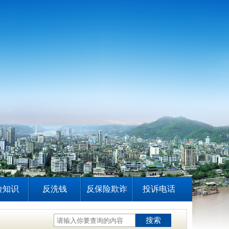
险知识
反洗钱
反保险欺诈
投诉电话
搜索