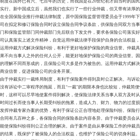
制度在国外已有六、七百年的历史，而我国是在
20世纪初才由当时的国
实行。新中国成立后，虽然我们也实行了一些行业仲裁，但又带有浓厚的
在全国保险业推行仲裁法律制度，原中国保险监督管理委员会于
1999
司在拟定和修订保险合同时设立保险合同争议条款，供保险合同双方当事
门和保险监管部门同仲裁部门先后联合下发文件，要求各保险公司落实好
司认真落实上述文件精神，自觉运用仲裁法律手段保护自身的合法权益，
运用仲裁方式解决保险纠纷，有利于更好地保护保险的商业信誉。仲裁具
果不向当事人之外的任何人公开，能更好地保护保险公司的商业信誉。因
的理解不同而形成的，且保险公司大多是作为被告的。运用仲裁方式解决
商业信誉，促进保险公司的业务开展。
由于仲裁实行一裁终局制度，有利于保险案件得到及时公正解决。与诉讼
没有诉讼中二审程序的拖延，而且
“一裁”的期限本身也比较短，仲裁简
时，这样可以尽早地使案件得到解决，使保险法律关系当事人双方及时从
时间过长而使当事人长期受纠纷的拖累，造成人力、财力、物力的过度损
发挥仲裁专家办案的优势，有利于保证公正合理地处理保险纠纷。保险行
合同有几百种之多，各保险合同的保险条款内容各异。由于仲裁委员会从
能使保险纠纷得到公正合理的解决。由于案件是由从事保险工作的仲裁员
的结果，既保护了被保险人的合法权益，也维护了保险公司的切身利益。