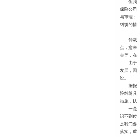
但我
保险公司
与审理；
纠纷的情
仲裁
点，愈来
会等，在
由于
发展，因
讼。
据报
险纠纷具
措施，认
一是
识不到位
是我们要
落实，重