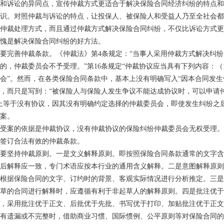
和诉讼的异同点，宣传仲裁方式更适合于解决保险合同经济纠纷的特点和
识。对照仲裁与诉讼的特点，让投保人、被保险人和受益人乃至全社会都
仲裁处理方式，而且通过仲裁方式解决保险合同纠纷，不仅比诉讼方式更
愧是解决保险合同纠纷的好方法。
要完善仲裁条款。《仲裁法》第
4条规定：“当事人采用仲裁方式解决纠
的，仲裁委员会不予受理。”第16条规定“仲裁协议应当具有下列内容：（
会”。然而，在各类保险合同条款中，基本上没有明确写入“因本合同发生
，而只是写到：“被保险人与保险人发生争议不能达成协议时，可以申请仲
上等于没有协议，因其没有明确约定选择的仲裁委员会，即使发生纠纷之
案。
受案的依据是仲裁协议，没有仲裁协议的保险纠纷仲裁委员会无权受理。
签订合法有效的仲裁条款。
要坚持仲裁原则。一是文义解释原则。即按照保险合同条款通常的文字含
后解释应一致，专门术语应按本行业的通用含义解释。二是意图解释原则
根据保险合同的文字、订约时的背景、客观实际情况进行分析推定。三是
草的合同进行解释时，应遵循有利于非起草人的解释原则。四是批注优于
，采用批注优于正文、后批优于先批、书写优于打印、加贴批注优于正文
有遗漏或不完整时，借助商业习惯、国际惯例、公平原则等对保险合同的