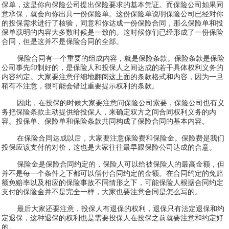
保单，这是你向保险公司提出保险要求的基本凭证。而保险公司如果同
意承保，就会向你出具一份保险单。这份保险单说明保险公司已经对你
的投保需求进行了核验，同意和你达成一份保险合同，那么保险单和投
保单载明的内容大多数时候是一致的。这时候你们已经形成了一份保险
合同，但是这并不是保险合同的全部。
保险合同有一个重要的组成内容，就是保险条款。保险条款是保险
公司事先印制好的，是保险人和投保人之间达成的若干具体权利义务的
内容约定。大家要注意仔细地翻阅这上面的条款格式和内容，因为一旦
稍有不注意，很可能会错过重要提示权利的条款。
因此，在投保的时候大家要注意问保险公司索要，保险公司也有义
务把保险条款主动提供给投保人，来确定双方之间合同权利义务的内
容。投保单、保险单和保险条款共同构成了保险合同的基本内容。
在保险合同达成以后，大家要注意保险费和保险金。保险费是我们
投保应该支付的对价，这也是大家往往最早跟保险公司达成的合意。
保险金是保险合同约定的，保险人可以给被保险人的最高金额，但
并不是每一个条件之下都可以偿付合同约定的金额。在合同约定的免赔
额免赔率以及相应的保险事故不同情形之下，可能保险人根据合同约定
支付的保险金并不是完全一样，大家也要注意合同是怎么写的。
最后大家还要注意，投保人有退保的权利，退保只有法定退保和约
定退保，这种退保的权利也是需要投保人在投保之前就要注意和约定好
的。