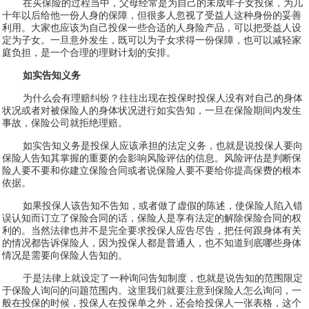
在买保险的过程当中，父母经常是为自己的未成年子女投保，为几
十年以后给他一份人身的保障，但很多人忽视了受益人这种身份的妥善
利用。大家也应该为自己投保一些合适的人身险产品，可以把受益人设
定为子女。一旦意外发生，既可以为子女求得一份保障，也可以减轻家
庭负担，是一个合理的理财计划的安排。
如实告知义务
为什么会有理赔纠纷？往往出现在投保时投保人没有对自己的身体
状况或者对被保险人的身体状况进行如实告知，一旦在保险期间内发生
事故，保险公司就拒绝理赔。
如实告知义务是投保人应该承担的法定义务，也就是说投保人要向
保险人告知其掌握的重要的会影响风险评估的信息。风险评估是判断保
险人要不要和你建立保险合同或者说保险人要不要给你提高保费的根本
依据。
如果投保人该告知不告知，或者做了虚假的陈述，使保险人陷入错
误认知而订立了保险合同的话，保险人是享有法定的解除保险合同的权
利的。当然法律也并不是完全要求投保人应告尽告，把任何跟身体有关
的情况都告诉保险人，因为投保人都是普通人，也不知道到底哪些身体
情况是需要向保险人告知的。
于是法律上就设定了一种询问告知制度，也就是说告知的范围限定
于保险人询问的问题范围内。这里我们就要注意到保险人怎么询问，一
般在投保的时候，投保人在投保单之外，还会给投保人一张表格，这个