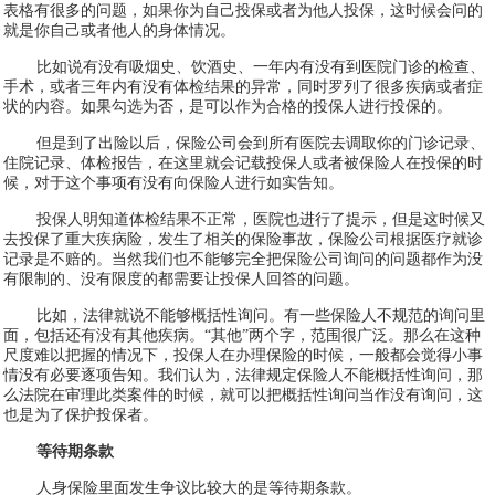
表格有很多的问题，如果你为自己投保或者为他人投保，这时候会问的
就是你自己或者他人的身体情况。
比如说有没有吸烟史、饮酒史、一年内有没有到医院门诊的检查、
手术，或者三年内有没有体检结果的异常，同时罗列了很多疾病或者症
状的内容。如果勾选为否，是可以作为合格的投保人进行投保的。
但是到了出险以后，保险公司会到所有医院去调取你的门诊记录、
住院记录、体检报告，在这里就会记载投保人或者被保险人在投保的时
候，对于这个事项有没有向保险人进行如实告知。
投保人明知道体检结果不正常，医院也进行了提示，但是这时候又
去投保了重大疾病险，发生了相关的保险事故，保险公司根据医疗就诊
记录是不赔的。当然我们也不能够完全把保险公司询问的问题都作为没
有限制的、没有限度的都需要让投保人回答的问题。
比如，法律就说不能够概括性询问。有一些保险人不规范的询问里
面，包括还有没有其他疾病。“其他”两个字，范围很广泛。那么在这种
尺度难以把握的情况下，投保人在办理保险的时候，一般都会觉得小事
情没有必要逐项告知。我们认为，法律规定保险人不能概括性询问，那
么法院在审理此类案件的时候，就可以把概括性询问当作没有询问，这
也是为了保护投保者。
等待期条款
人身保险里面发生争议比较大的是等待期条款。