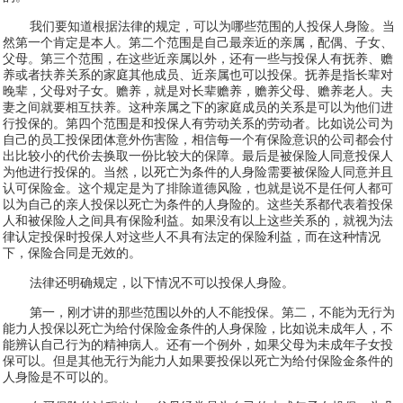
我们要知道根据法律的规定，可以为哪些范围的人投保人身险。当
然第一个肯定是本人。第二个范围是自己最亲近的亲属，配偶、子女、
父母。第三个范围，在这些近亲属以外，还有一些与投保人有抚养、赡
养或者扶养关系的家庭其他成员、近亲属也可以投保。抚养是指长辈对
晚辈，父母对子女。赡养，就是对长辈赡养，赡养父母、赡养老人。夫
妻之间就要相互扶养。这种亲属之下的家庭成员的关系是可以为他们进
行投保的。第四个范围是和投保人有劳动关系的劳动者。比如说公司为
自己的员工投保团体意外伤害险，相信每一个有保险意识的公司都会付
出比较小的代价去换取一份比较大的保障。最后是被保险人同意投保人
为他进行投保的。当然，以死亡为条件的人身险需要被保险人同意并且
认可保险金。这个规定是为了排除道德风险，也就是说不是任何人都可
以为自己的亲人投保以死亡为条件的人身险的。这些关系都代表着投保
人和被保险人之间具有保险利益。如果没有以上这些关系的，就视为法
律认定投保时投保人对这些人不具有法定的保险利益，而在这种情况
下，保险合同是无效的。
法律还明确规定，以下情况不可以投保人身险。
第一，刚才讲的那些范围以外的人不能投保。第二，不能为无行为
能力人投保以死亡为给付保险金条件的人身保险，比如说未成年人，不
能辨认自己行为的精神病人。还有一个例外，如果父母为未成年子女投
保可以。但是其他无行为能力人如果要投保以死亡为给付保险金条件的
人身险是不可以的。